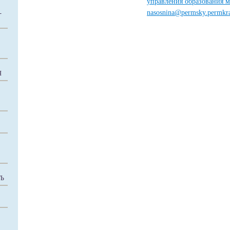
управления образования м
nasosnina@permsky.permkra
-
Я
Ь