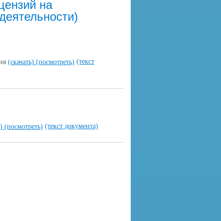
цензий на
деятельности)
(текст
ция
(скачать)
(посмотреть)
(текст документа)
ь)
(посмотреть)