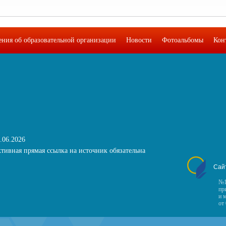
ения об образовательной организации
Новости
Фотоальбомы
Кон
.06.2026
тивная прямая ссылка на источник обязательна
Сай
№1
пр
и 
от