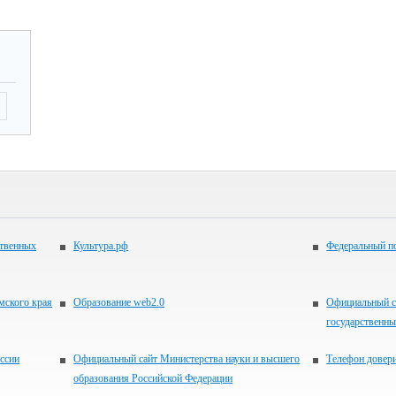
ственных
Культура.рф
Федеральный по
мского края
Образование web2.0
Официальный с
государственн
ссии
Официальный сайт Министерства науки и высшего
Телефон довер
образования Российской Федерации