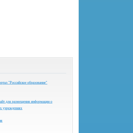
ртал "Российское образование"
айт для размещения информации о
ых учреждениях
ия