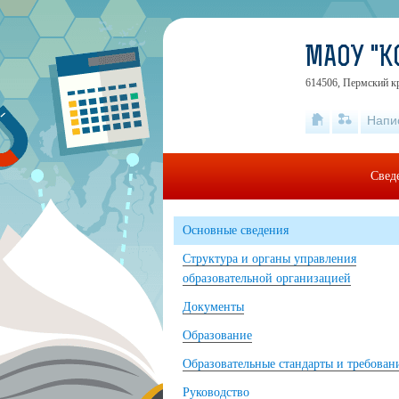
МАОУ "К
614506, Пермский кр
Напи
Свед
Основные сведения
Структура и органы управления
образовательной организацией
Документы
Образование
Образовательные стандарты и требован
Руководство