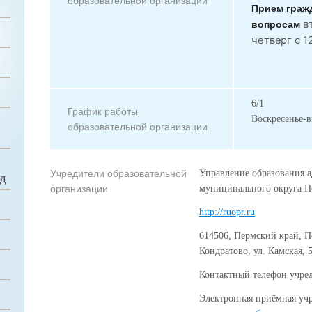
образовательной организации
Прием граж
в
вопросам
четверг с 1
6/1
График работы
Воскресенье-
образовательной организации
Учредители образовательной
Управление образования 
ОД
организации
муниципального округа П
http://ruopr.ru
614506, Пермский край, П
Кондратово, ул. Камская, 
Контактный телефон учред
Электронная приёмная уч