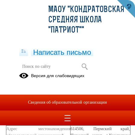
МАОУ "КОНДРАТОВСКАЯ
СРЕДНЯЯ ШКОЛА
"ПАТРИОТ""
Написать письмо
Обратная связь
Версия для слабовидящих
25.08.2025
Муниципальное автономное общеобразовательное учреждение
"Кондратовская средняя школа"
Сведения об образовательной организации
Сокращенное наименование
МАОУ "Кондратовская средняя
образовательной организации*
школа"
Адрес местонахождения
614506, Пермский край,