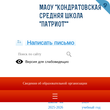
МАОУ "КОНДРАТОВСКАЯ
СРЕДНЯЯ ШКОЛА
"ПАТРИОТ""
Написать письмо
2025-2026
Версия для слабовидящих
Расписание
Программы
Программы
дополнительного
дополнительного
внеурочных
образования
образования
занятий
Сведения об образовательной организации
ОО на 2025-
МАОУ
"Разговоры
2026
"Кондратовская
о важном"
учебный год
средняя
на 2025-
школа" на
2026
2025-2026
учебный год